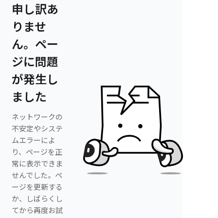
申し訳あ
りませ
ん。ペー
ジに問題
が発生し
ました
ネットワークの
不安定やシステ
ムエラーによ
り、ページを正
常に表示できま
せんでした。ペ
ージを更新する
か、しばらくし
てから再度お試