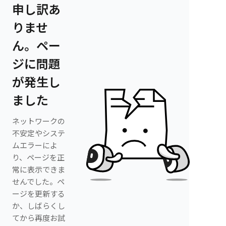
申し訳あ
りませ
ん。ペー
ジに問題
が発生し
ました
ネットワークの
不安定やシステ
ムエラーによ
り、ページを正
常に表示できま
せんでした。ペ
ージを更新する
か、しばらくし
てから再度お試