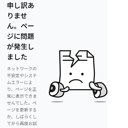
申し訳あ
りませ
ん。ペー
ジに問題
が発生し
ました
ネットワークの
不安定やシステ
ムエラーによ
り、ページを正
常に表示できま
せんでした。ペ
ージを更新する
か、しばらくし
てから再度お試