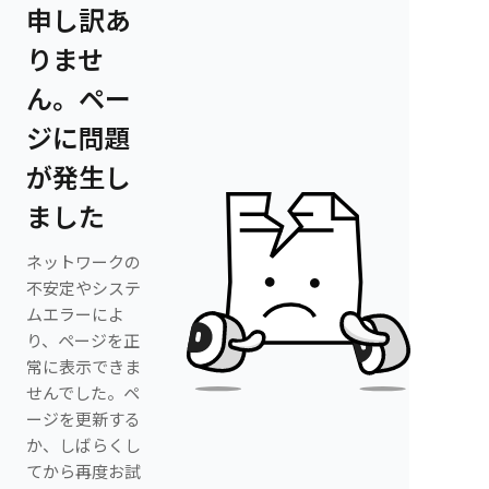
申し訳あ
りませ
ん。ペー
ジに問題
が発生し
ました
ネットワークの
不安定やシステ
ムエラーによ
り、ページを正
常に表示できま
せんでした。ペ
ージを更新する
か、しばらくし
てから再度お試