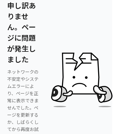
申し訳あ
りませ
ん。ペー
ジに問題
が発生し
ました
ネットワークの
不安定やシステ
ムエラーによ
り、ページを正
常に表示できま
せんでした。ペ
ージを更新する
か、しばらくし
てから再度お試