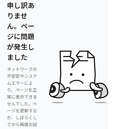
申し訳あ
りませ
ん。ペー
ジに問題
が発生し
ました
ネットワークの
不安定やシステ
ムエラーによ
り、ページを正
常に表示できま
せんでした。ペ
ージを更新する
か、しばらくし
てから再度お試