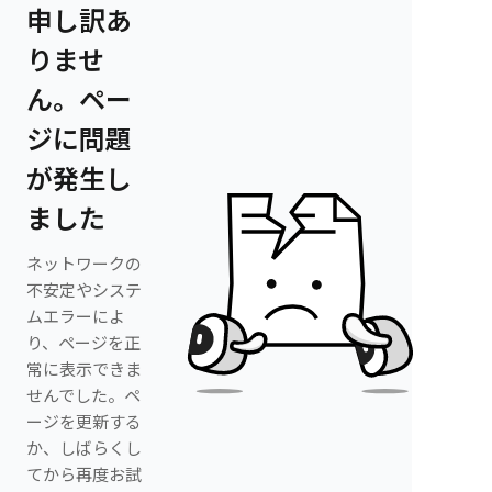
申し訳あ
りませ
ん。ペー
ジに問題
が発生し
ました
ネットワークの
不安定やシステ
ムエラーによ
り、ページを正
常に表示できま
せんでした。ペ
ージを更新する
か、しばらくし
てから再度お試