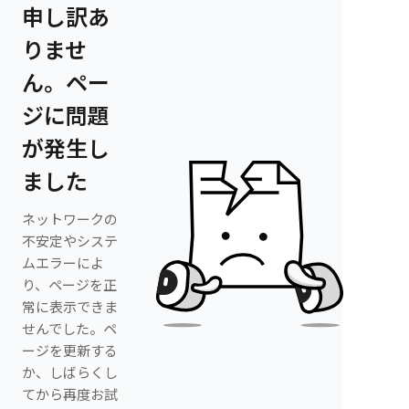
申し訳あ
りませ
ん。ペー
ジに問題
が発生し
ました
ネットワークの
不安定やシステ
ムエラーによ
り、ページを正
常に表示できま
せんでした。ペ
ージを更新する
か、しばらくし
てから再度お試