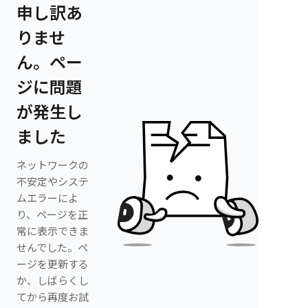
申し訳あ
りませ
ん。ペー
ジに問題
が発生し
ました
ネットワークの
不安定やシステ
ムエラーによ
り、ページを正
常に表示できま
せんでした。ペ
ージを更新する
か、しばらくし
てから再度お試