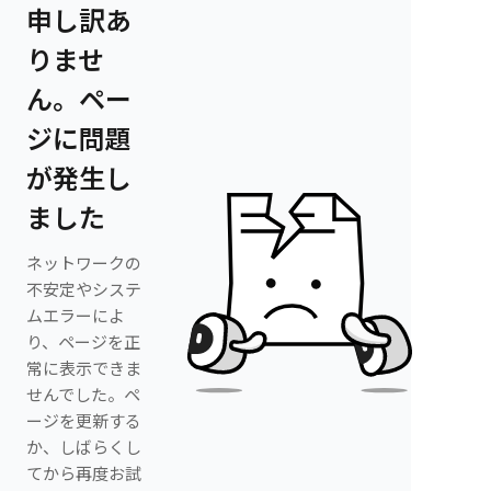
申し訳あ
りませ
ん。ペー
ジに問題
が発生し
ました
ネットワークの
不安定やシステ
ムエラーによ
り、ページを正
常に表示できま
せんでした。ペ
ージを更新する
か、しばらくし
てから再度お試