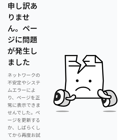
申し訳あ
りませ
ん。ペー
ジに問題
が発生し
ました
ネットワークの
不安定やシステ
ムエラーによ
り、ページを正
常に表示できま
せんでした。ペ
ージを更新する
か、しばらくし
てから再度お試