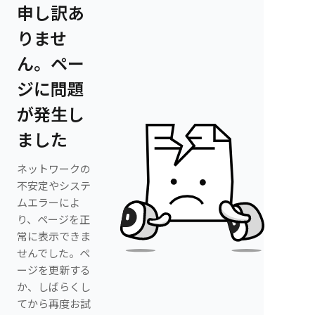
申し訳あ
りませ
ん。ペー
ジに問題
が発生し
ました
ネットワークの
不安定やシステ
ムエラーによ
り、ページを正
常に表示できま
せんでした。ペ
ージを更新する
か、しばらくし
てから再度お試