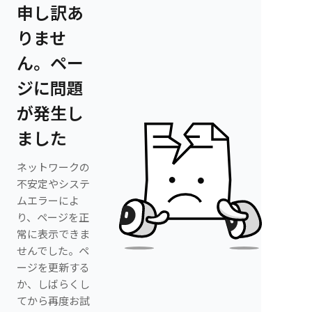
申し訳あ
りませ
ん。ペー
ジに問題
が発生し
ました
ネットワークの
不安定やシステ
ムエラーによ
り、ページを正
常に表示できま
せんでした。ペ
ージを更新する
か、しばらくし
てから再度お試