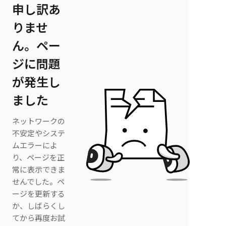
申し訳あ
りませ
ん。ペー
ジに問題
が発生し
ました
ネットワークの
不安定やシステ
ムエラーによ
り、ページを正
常に表示できま
せんでした。ペ
ージを更新する
か、しばらくし
てから再度お試