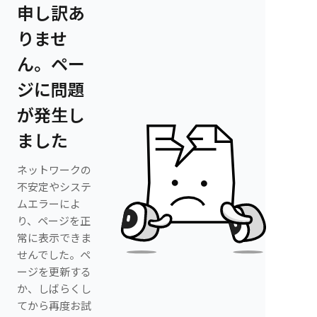
申し訳あ
りませ
ん。ペー
ジに問題
が発生し
ました
ネットワークの
不安定やシステ
ムエラーによ
り、ページを正
常に表示できま
せんでした。ペ
ージを更新する
か、しばらくし
てから再度お試