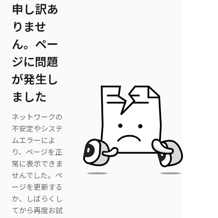
申し訳あ
りませ
ん。ペー
ジに問題
が発生し
ました
ネットワークの
不安定やシステ
ムエラーによ
り、ページを正
常に表示できま
せんでした。ペ
ージを更新する
か、しばらくし
てから再度お試