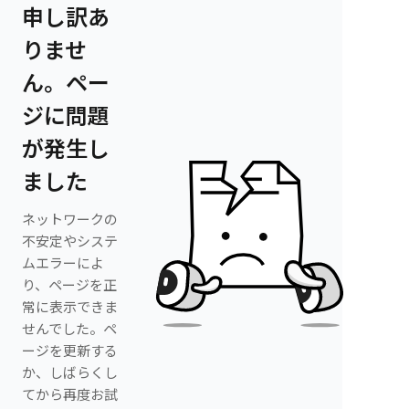
申し訳あ
りませ
ん。ペー
ジに問題
が発生し
ました
ネットワークの
不安定やシステ
ムエラーによ
り、ページを正
常に表示できま
せんでした。ペ
ージを更新する
か、しばらくし
てから再度お試