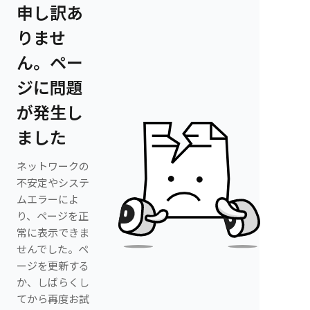
申し訳あ
りませ
ん。ペー
ジに問題
が発生し
ました
ネットワークの
不安定やシステ
ムエラーによ
り、ページを正
常に表示できま
せんでした。ペ
ージを更新する
か、しばらくし
てから再度お試