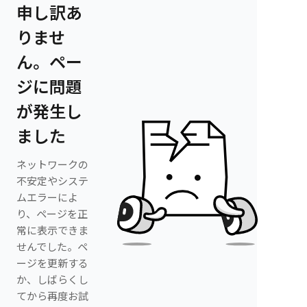
申し訳あ
りませ
ん。ペー
ジに問題
が発生し
ました
ネットワークの
不安定やシステ
ムエラーによ
り、ページを正
常に表示できま
せんでした。ペ
ージを更新する
か、しばらくし
てから再度お試