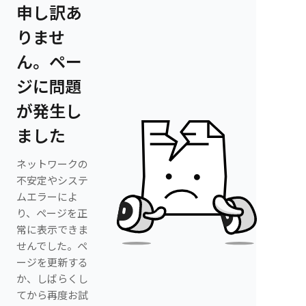
申し訳あ
りませ
ん。ペー
ジに問題
が発生し
ました
ネットワークの
不安定やシステ
ムエラーによ
り、ページを正
常に表示できま
せんでした。ペ
ージを更新する
か、しばらくし
てから再度お試