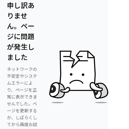
申し訳あ
りませ
ん。ペー
ジに問題
が発生し
ました
ネットワークの
不安定やシステ
ムエラーによ
り、ページを正
常に表示できま
せんでした。ペ
ージを更新する
か、しばらくし
てから再度お試