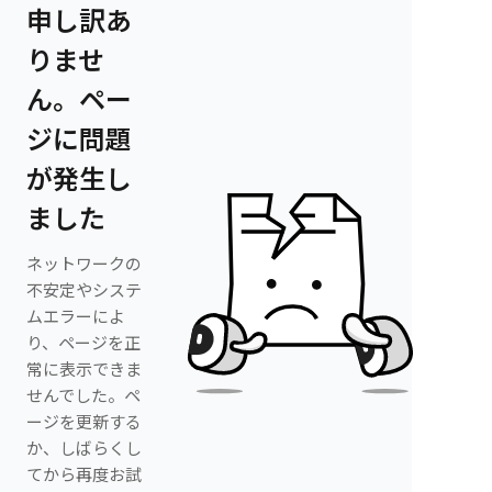
申し訳あ
りませ
ん。ペー
ジに問題
が発生し
ました
ネットワークの
不安定やシステ
ムエラーによ
り、ページを正
常に表示できま
せんでした。ペ
ージを更新する
か、しばらくし
てから再度お試