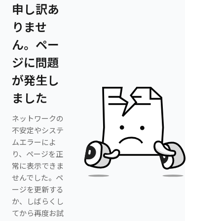
申し訳あ
りませ
ん。ペー
ジに問題
が発生し
ました
ネットワークの
不安定やシステ
ムエラーによ
り、ページを正
常に表示できま
せんでした。ペ
ージを更新する
か、しばらくし
てから再度お試