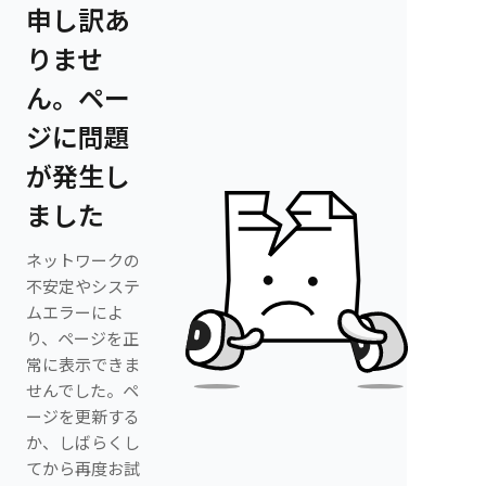
申し訳あ
りませ
ん。ペー
ジに問題
が発生し
ました
ネットワークの
不安定やシステ
ムエラーによ
り、ページを正
常に表示できま
せんでした。ペ
ージを更新する
か、しばらくし
てから再度お試