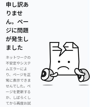
申し訳あ
りませ
ん。ペー
ジに問題
が発生し
ました
ネットワークの
不安定やシステ
ムエラーによ
り、ページを正
常に表示できま
せんでした。ペ
ージを更新する
か、しばらくし
てから再度お試