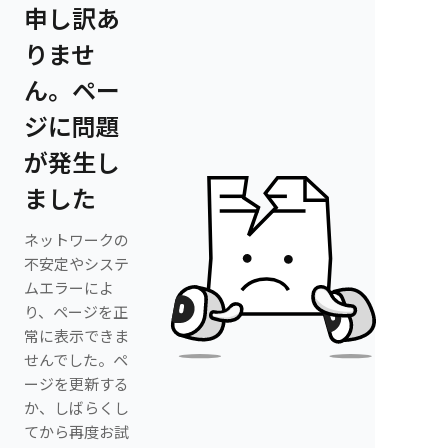
申し訳あ
りませ
ん。ペー
ジに問題
が発生し
ました
ネットワークの
不安定やシステ
ムエラーによ
り、ページを正
常に表示できま
せんでした。ペ
ージを更新する
か、しばらくし
てから再度お試