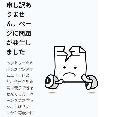
申し訳あ
りませ
ん。ペー
ジに問題
が発生し
ました
ネットワークの
不安定やシステ
ムエラーによ
り、ページを正
常に表示できま
せんでした。ペ
ージを更新する
か、しばらくし
てから再度お試