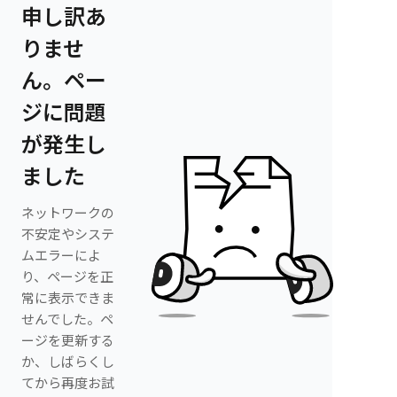
申し訳あ
りませ
ん。ペー
ジに問題
が発生し
ました
ネットワークの
不安定やシステ
ムエラーによ
り、ページを正
常に表示できま
せんでした。ペ
ージを更新する
か、しばらくし
てから再度お試