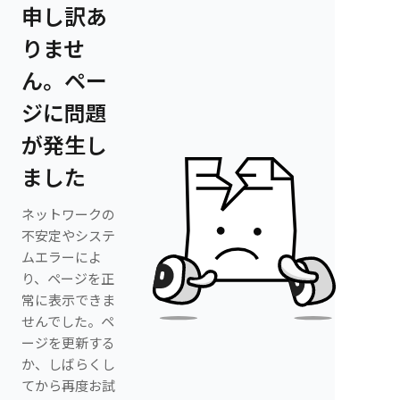
申し訳あ
りませ
ん。ペー
ジに問題
が発生し
ました
ネットワークの
不安定やシステ
ムエラーによ
り、ページを正
常に表示できま
せんでした。ペ
ージを更新する
か、しばらくし
てから再度お試