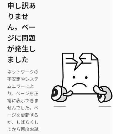
申し訳あ
りませ
ん。ペー
ジに問題
が発生し
ました
ネットワークの
不安定やシステ
ムエラーによ
り、ページを正
常に表示できま
せんでした。ペ
ージを更新する
か、しばらくし
てから再度お試