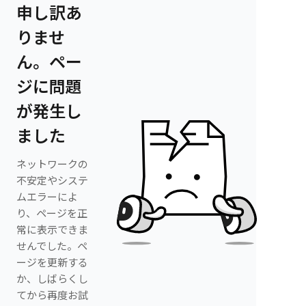
申し訳あ
りませ
ん。ペー
ジに問題
が発生し
ました
ネットワークの
不安定やシステ
ムエラーによ
り、ページを正
常に表示できま
せんでした。ペ
ージを更新する
か、しばらくし
てから再度お試