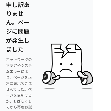
申し訳あ
りませ
ん。ペー
ジに問題
が発生し
ました
ネットワークの
不安定やシステ
ムエラーによ
り、ページを正
常に表示できま
せんでした。ペ
ージを更新する
か、しばらくし
てから再度お試