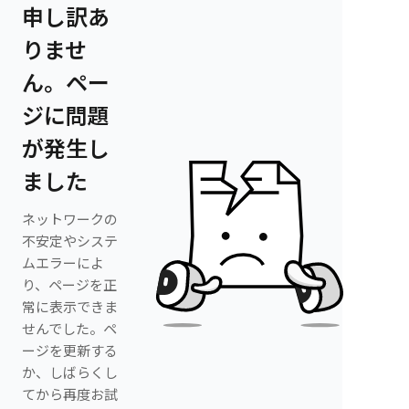
申し訳あ
りませ
ん。ペー
ジに問題
が発生し
ました
ネットワークの
不安定やシステ
ムエラーによ
り、ページを正
常に表示できま
せんでした。ペ
ージを更新する
か、しばらくし
てから再度お試