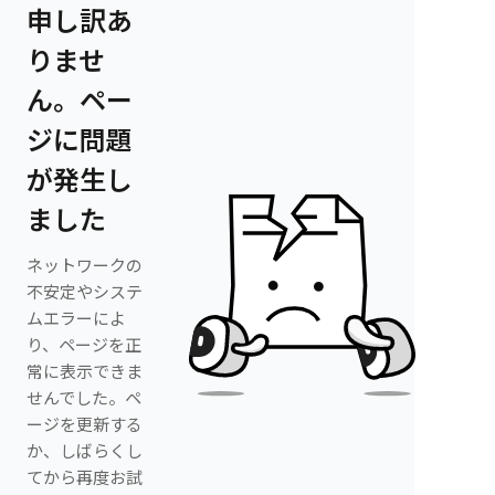
申し訳あ
りませ
ん。ペー
ジに問題
が発生し
ました
ネットワークの
不安定やシステ
ムエラーによ
り、ページを正
常に表示できま
せんでした。ペ
ージを更新する
か、しばらくし
てから再度お試