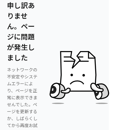
申し訳あ
りませ
ん。ペー
ジに問題
が発生し
ました
ネットワークの
不安定やシステ
ムエラーによ
り、ページを正
常に表示できま
せんでした。ペ
ージを更新する
か、しばらくし
てから再度お試