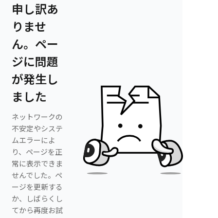
申し訳あ
りませ
ん。ペー
ジに問題
が発生し
ました
ネットワークの
不安定やシステ
ムエラーによ
り、ページを正
常に表示できま
せんでした。ペ
ージを更新する
か、しばらくし
てから再度お試