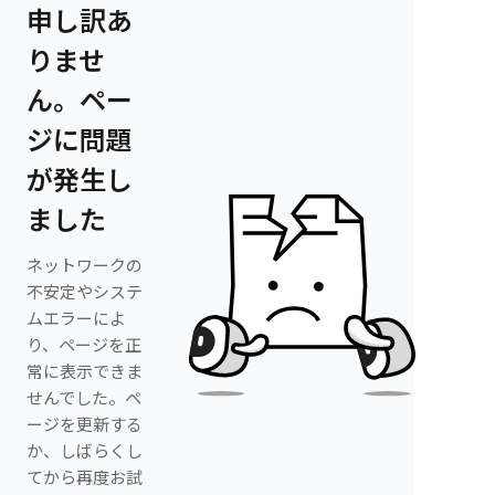
申し訳あ
りませ
ん。ペー
ジに問題
が発生し
ました
ネットワークの
不安定やシステ
ムエラーによ
り、ページを正
常に表示できま
せんでした。ペ
ージを更新する
か、しばらくし
てから再度お試