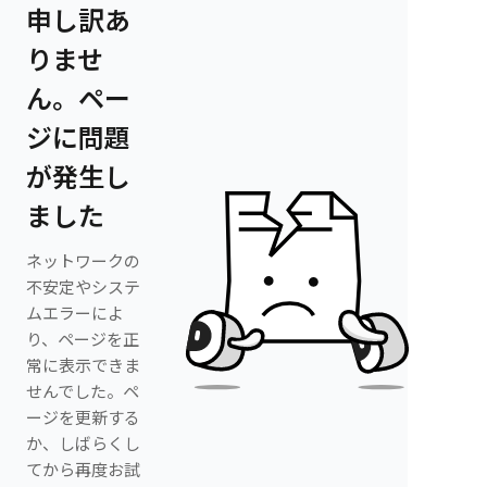
申し訳あ
りませ
ん。ペー
ジに問題
が発生し
ました
ネットワークの
不安定やシステ
ムエラーによ
り、ページを正
常に表示できま
せんでした。ペ
ージを更新する
か、しばらくし
てから再度お試