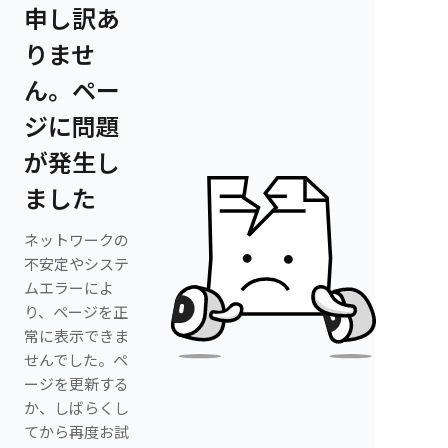
申し訳あ
りませ
ん。ペー
ジに問題
が発生し
ました
ネットワークの
不安定やシステ
ムエラーによ
り、ページを正
常に表示できま
せんでした。ペ
ージを更新する
か、しばらくし
てから再度お試