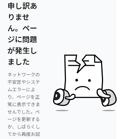
申し訳あ
りませ
ん。ペー
ジに問題
が発生し
ました
ネットワークの
不安定やシステ
ムエラーによ
り、ページを正
常に表示できま
せんでした。ペ
ージを更新する
か、しばらくし
てから再度お試