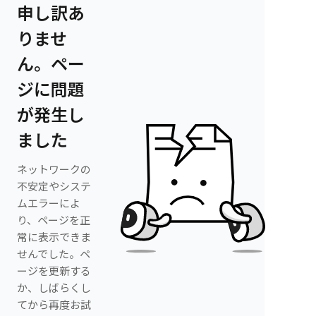
申し訳あ
りませ
ん。ペー
ジに問題
が発生し
ました
ネットワークの
不安定やシステ
ムエラーによ
り、ページを正
常に表示できま
せんでした。ペ
ージを更新する
か、しばらくし
てから再度お試