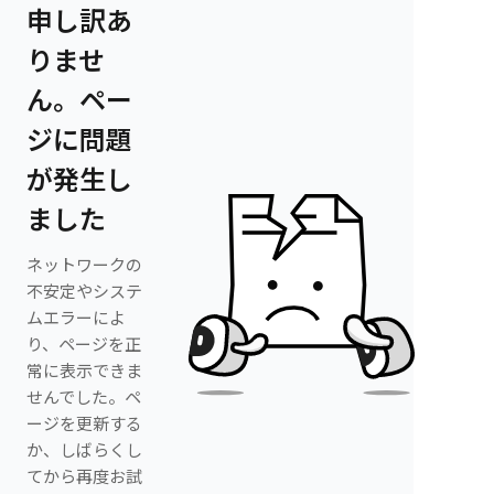
申し訳あ
りませ
ん。ペー
ジに問題
が発生し
ました
ネットワークの
不安定やシステ
ムエラーによ
り、ページを正
常に表示できま
せんでした。ペ
ージを更新する
か、しばらくし
てから再度お試