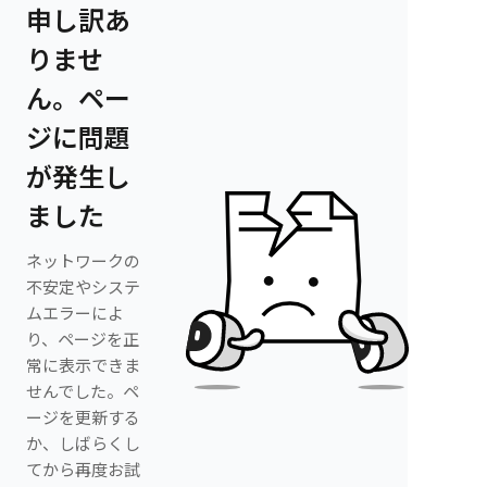
申し訳あ
りませ
ん。ペー
ジに問題
が発生し
ました
ネットワークの
不安定やシステ
ムエラーによ
り、ページを正
常に表示できま
せんでした。ペ
ージを更新する
か、しばらくし
てから再度お試