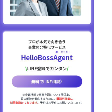
プロが本気で向き合う
事業開発特化サービス
エージェント
HelloBoss
Agent
\
/
LINE登録でカンタン
無料でLINE相談
※少数精鋭で事業を回している関係上、
質の維持を徹底するために、
面談可能数に
制限を設けております。
予約はお早めにお願いいたします。