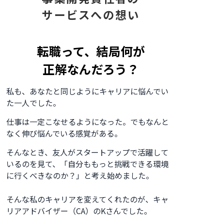
サービスへの想い
\
/
LINE登録でカンタン
無料でLINE相談
転職って、結局何が
正解なんだろう？
※少数精鋭で事業を回している関係上、
質の維持を徹底するために、
面談可能数に
制限を設けております。
予約はお早めにお願いいたします。
私も、あなたと同じようにキャリアに悩んでい
た一人でした。
仕事は一定こなせるようになった。でもなんと
なく伸び悩んでいる感覚がある。
そんなとき、友人がスタートアップで活躍して
いるのを見て、「自分ももっと挑戦できる環境
に行くべきなのか？」と考え始めました。
そんな私のキャリアを変えてくれたのが、キャ
リアアドバイザー（CA）のKさんでした。