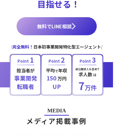
目指せる！
無料でLINE相談
\
完全無料！
日本初事業開発特化型エージェント
/
1
2
3
Point
Point
Point
担当者が
平均
年収
非公開求人も含めて
で
求人数
は
事業開発
150
万円
7
転職者
UP
万件
MEDIA
メディア掲載事例