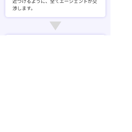
近づけるように、全てエージェントが交
渉します。
入社・就業後も
入社後
サポート
万が一、入社後に何がしかの問題やお悩
みが発生した場合には、速やかに弊社宛
にご連絡ください。担当者が対応いたし
ます。
プロが本気で向き合う