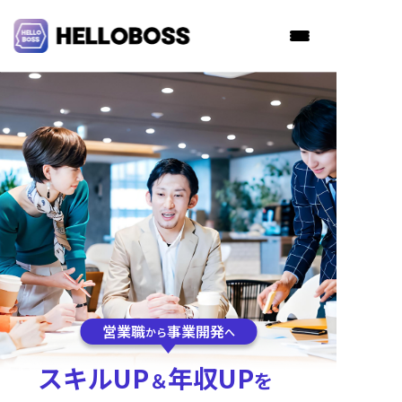
営業職
事業開発
から
へ
スキルUP
年収UP
＆
を