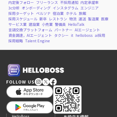
内定後フォロー
フリーランス
不採用通知
内定承諾率
3c分析
オンボーディング
インスタグラム
エンジニア
採用ターゲット
ペルソナ
宿泊業
ホテル
旅館
採用スケジュール
新卒
レストラン
物流
運送
製造業
医療
サービス業
建設業
小売業
警備員
HelloTalk
言語交換プラットフォーム
パートナー
AIエージェント
資金調達，AIエージェント
タクシー
it
helloboss
ai採用
採用戦略
Talent Engine
FOLLOW US
HelloBoss
お役立ち情報