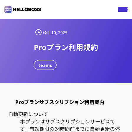
S
k
i
p
t
Oct 10, 2025
o
Proプラン利用規約
c
o
n
teams
t
e
n
t
Pro
プランサブスクリプション利用案内
自動更新について
本プランはサブスクリプションサービスで
す。有効期限の24時間前までに自動更新の停