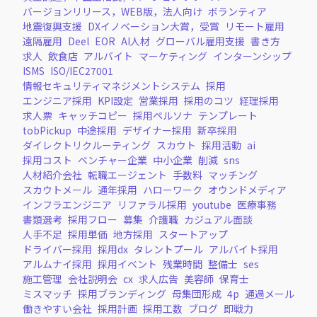
バージョンリリース，WEB版，法人向け
ボランティア
地震復興支援
DXイノベーション大賞，受賞
リモート雇用
遠隔雇用
Deel
EOR
AI人材
グローバル雇用支援
書き方
求人
飲食店
アルバイト
マーケティング
インターンシップ
ISMS
ISO/IEC27001
情報セキュリティマネジメントシステム
採用
エンジニア採用
KPI設定
営業採用
採用のコツ
経理採用
求人票
キャッチコピー
採用ペルソナ
テンプレート
tobPickup
中途採用
デザイナー採用
新卒採用
ダイレクトリクルーティング
スカウト
採用活動
ai
採用コスト
ベンチャー企業
中小企業
削減
sns
人材紹介会社
転職エージェント
手数料
マッチング
スカウトメール
通年採用
ハローワーク
オウンドメディア
インフラエンジニア
リファラル採用
youtube
医療事務
書類選考
採用フロー
募集
介護職
カジュアル面談
人手不足
採用単価
地方採用
スタートアップ
ドライバー採用
採用dx
タレントプール
アルバイト採用
アルムナイ採用
採用イベント
残業時間
整備士
ses
施工管理
会社説明会
cx
求人広告
美容師
保育士
ミスマッチ
採用ブランディング
母集団形成
4p
通過メール
働きやすい会社
採用計画
採用工数
ブログ
即戦力