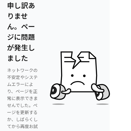
申し訳あ
りませ
ん。ペー
ジに問題
が発生し
ました
ネットワークの
不安定やシステ
ムエラーによ
り、ページを正
常に表示できま
せんでした。ペ
ージを更新する
か、しばらくし
てから再度お試