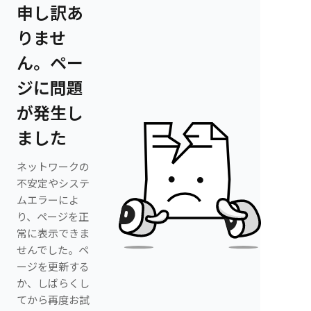
申し訳あ
りませ
ん。ペー
ジに問題
が発生し
ました
ネットワークの
不安定やシステ
ムエラーによ
り、ページを正
常に表示できま
せんでした。ペ
ージを更新する
か、しばらくし
てから再度お試