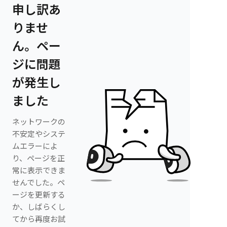
申し訳あ
りませ
ん。ペー
ジに問題
が発生し
ました
ネットワークの
不安定やシステ
ムエラーによ
り、ページを正
常に表示できま
せんでした。ペ
ージを更新する
か、しばらくし
てから再度お試