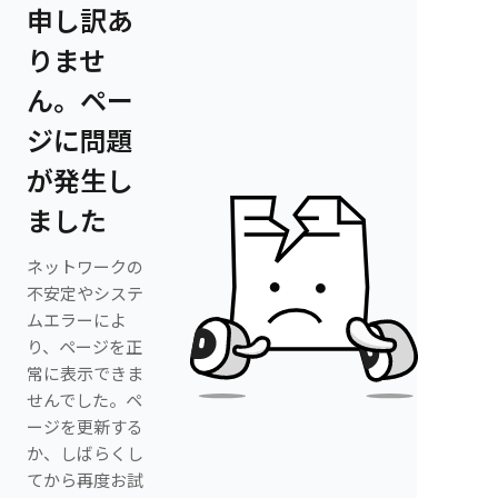
申し訳あ
りませ
ん。ペー
ジに問題
が発生し
ました
ネットワークの
不安定やシステ
ムエラーによ
り、ページを正
常に表示できま
せんでした。ペ
ージを更新する
か、しばらくし
てから再度お試