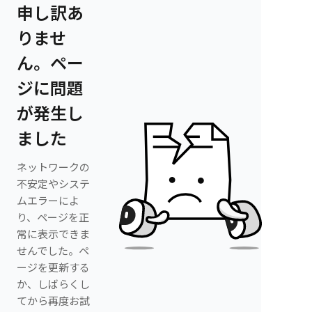
申し訳あ
りませ
ん。ペー
ジに問題
が発生し
ました
ネットワークの
不安定やシステ
ムエラーによ
り、ページを正
常に表示できま
せんでした。ペ
ージを更新する
か、しばらくし
てから再度お試